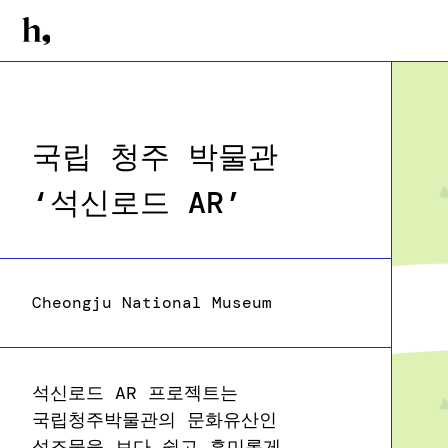
국립 청주 박물관
‘석신로드 AR’
Cheongju National Museum
석신로드 AR 프로젝트는
국립청주박물관의 문화유산인
석조물을 보다 쉽고 흥미롭게